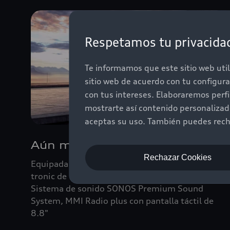
Respetamos tu privacida
Te informamos que este sitio web util
sitio web de acuerdo con tu configur
con tus intereses. Elaboraremos perf
mostrarte así contenido personaliza
aceptas su uso. También puedes recha
Aún más deportivo
Rechazar Cookies
Equipada con tracción quattro, transmisión S
tronic de 7 velocidades, Audi Drive Select,
Sistema de sonido SONOS Premium Sound
System, MMI Radio plus con pantalla táctil de
8.8"