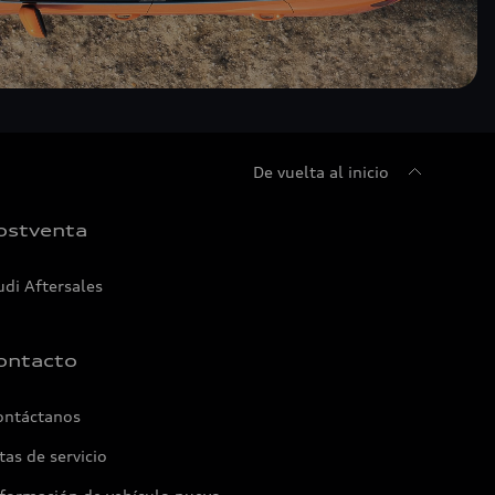
De vuelta al inicio
ostventa
udi Aftersales
ontacto
ontáctanos
tas de servicio