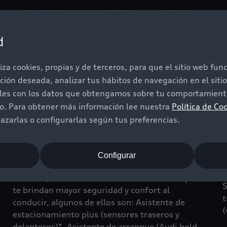
d
iza cookies, propias y de terceros, para que el sitio web fu
ación deseada, analizar tus hábitos de navegación en el sit
iles con los datos que obtengamos sobre tu comportamiento
do. Para obtener más información lee nuestra
Política de Co
zarlas o configurarlas según tus preferencias.
Sistemas de apoyo al
Configurar
conductor
E
e
El Audi Q3 cuenta con diferentes sistemas que
S
te brindan mayor seguridad y confort al
t
conducir, algunos de ellos son: Asistente de
(
estacionamiento plus (sensores traseros y
delanteros)*, Asistente de arranque (Audi hold