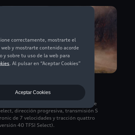
ncione correctamente, mostrarte el
io web y mostrarte contenido acorde
 y sobre tu uso de la web para
okies
. Al pulsar en “Aceptar Cookies”
Dinámica de conducción
Aceptar Cookies
l carácter SUV del Audi Q3 destaca con
special claridad. Equipado con Audi Drive
elect, dirección progresiva, transmisión S
ronic de 7 velocidades y tracción quattro
versión 40 TFSI Select).