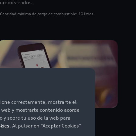
uministrados.
 Cantidad mínima de carga de combustible: 10 litros.
ncione correctamente, mostrarte el
io web y mostrarte contenido acorde
 y sobre tu uso de la web para
Mis retos
okies
. Al pulsar en “Aceptar Cookies”
dopta un estilo de conducción eficiente,