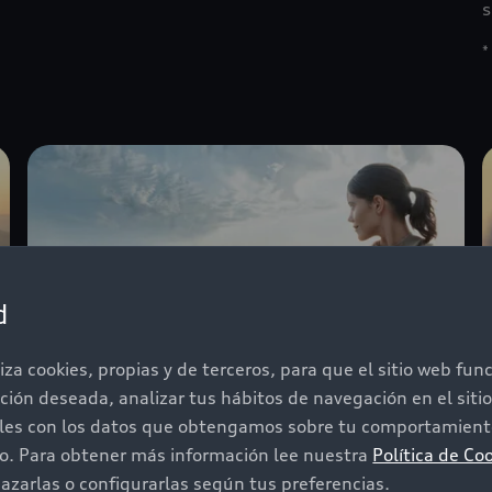
s
*
d
iza cookies, propias y de terceros, para que el sitio web fu
ación deseada, analizar tus hábitos de navegación en el sit
iles con los datos que obtengamos sobre tu comportamiento
Citas de servicio
do. Para obtener más información lee nuestra
Política de Co
Con la aplicación Audi connect plug and play
A
zarlas o configurarlas según tus preferencias.