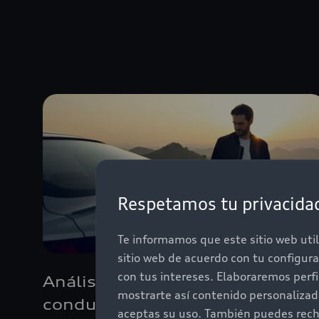
Respetamos tu privacida
Te informamos que este sitio web util
sitio web de acuerdo con tu configur
con tus intereses. Elaboraremos perf
Análisis estadístico de
mostrarte así contenido personaliza
conducción
aceptas su uso. También puedes recha