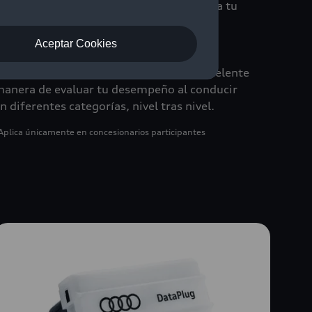
escubre atracciones a tu alrededor, visita tu
oncesionario Audi de confianza, etc. Al
tilizar la aplicación con regularidad,
Aceptar Cookies
cumularás puntos y trofeos, con los que
odrás obtener recompensas. Es una excelente
anera de evaluar tu desempeño al conducir
n diferentes categorías, nivel tras nivel.
Aplica únicamente en concesionarios participantes