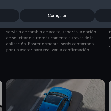
podrás solicitar una cita de servicio con tu
d
concesionario Audi de preferencia en cualquier
c
momento. También podrás realizar llamadas
u
Configurar
directas y contar con asistencia de navegación.
a
Si tu Audi necesitara una inspección o un
p
servicio de cambio de aceite, tendrás la opción
m
de solicitarlo automáticamente a través de la
e
aplicación. Posteriormente, serás contactado
*
por un asesor para realizar la confirmación.