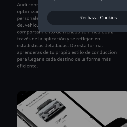
Audi connect plug and play te permite
optimizar tu estilo de conducción. Los datos
personales como: la aceleración, la velocidad
Rechazar Cookies
del vehículo, la velocidad del motor y el
comportamiento de frenado son medidos a
través de la aplicación y se reflejan en
estadísticas detalladas. De esta forma,
aprenderás de tu propio estilo de conducción
para llegar a cada destino de la forma más
eficiente.