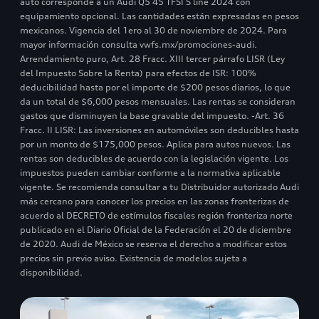
auto corresponde a un Audi Q5 45 TFSI S line 2024 con
equipamiento opcional. Las cantidades están expresadas en pesos
mexicanos. Vigencia del 1ero al 30 de noviembre de 2024. Para
mayor información consulta vwfs.mx/promociones-audi.
Arrendamiento puro, Art. 28 Fracc. XIII tercer párrafo LISR (Ley
del Impuesto Sobre la Renta) para efectos de ISR: 100%
deducibilidad hasta por el importe de $200 pesos diarios, lo que
da un total de $6,000 pesos mensuales. Las rentas se consideran
gastos que disminuyen la base gravable del impuesto. -Art. 36
Fracc. II LISR: Las inversiones en automóviles son deducibles hasta
por un monto de $175,000 pesos. Aplica para autos nuevos. Las
rentas son deducibles de acuerdo con la legislación vigente. Los
impuestos pueden cambiar conforme a la normativa aplicable
vigente. Se recomienda consultar a tu Distribuidor autorizado Audi
más cercano para conocer los precios en las zonas fronterizas de
acuerdo al DECRETO de estímulos fiscales región fronteriza norte
publicado en el Diario Oficial de la Federación el 20 de diciembre
de 2020. Audi de México se reserva el derecho a modificar estos
precios sin previo aviso. Existencia de modelos sujeta a
disponibilidad.