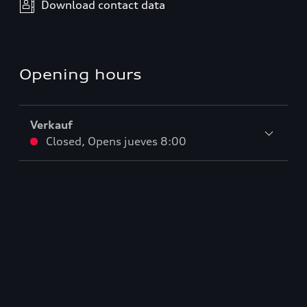
Download contact data
Opening hours
Verkauf
Closed
,
Opens
jueves 8:00
Service
Closed
,
Opens
jueves 7:00
Teile & Zubehörverkauf
Closed
,
Opens
jueves 7:00