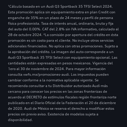
¹Cálculo basado en un Audi Q3 Sportback 35 TFSI Select 2024.
Esta promoción aplica sin equipamiento extra en plan Credit con
enganche de 35% en un plazo de 24 meses y perfil de persona
física profesionista. Tasa de interés anual, ordinaria, bruta y fija
del auto del 0.00%. CAT del 2.8% sin IVA informativo, calculado al
28 de octubre 2024. ²La comisión por apertura del crédito en ésta
promoción es sin costo para el cliente. No incluye otros servicios
adicionales financiados. No aplica con otras promociones. Sujeto a
la aprobación del crédito. La imagen del auto corresponde a un
Audi Q3 Sportback 35 TFSI Select con equipamiento opcional. Las
cantidades están expresadas en pesos mexicanos. Vigencia del
1ero al 30 de noviembre de 2024. Para mayor información
consulta vwfs.mx/promociones-audi. Los impuestos pueden
cambiar conforme a la normativa aplicable vigente. Se
recomienda consultar a tu Distribuidor autorizado Audi más
cercano para conocer los precios en las zonas fronterizas de
acuerdo al DECRETO de estímulos fiscales región fronteriza norte
publicado en el Diario Oficial de la Federación el 20 de diciembre
de 2020. Audi de México se reserva el derecho a modificar estos
precios sin previo aviso. Existencia de modelos sujeta a
disponibilidad.